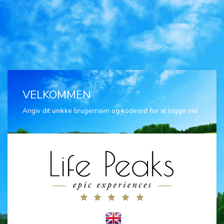
VELKOMMEN
Angiv dit unikke brugernavn og kodeord for at logge ind