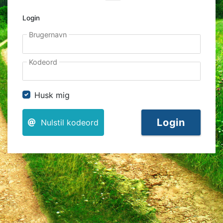
Login
Brugernavn
Kodeord
Husk mig
Login
Nulstil kodeord